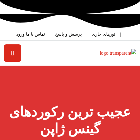
تورهای جاری
پرسش و پاسخ
تماس با ما
ورود
عجیب ترین رکوردهای
گینس ژاپن