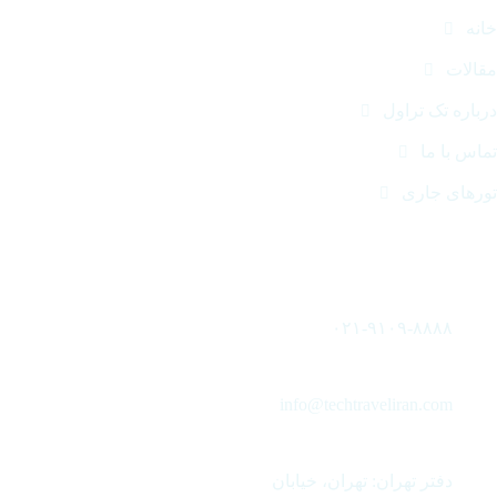
نه
الات
باره تک تراول
اس با ما
رهای جاری
اس با ما
۰۲۱-۹۱۰۹-۸۸۸۸
info@techtraveliran.com
دفتر تهران: تهران، خیابان