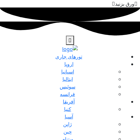
ورق بزنید
تورهای جاری
اروپا
اسپانیا
ایتالیا
سوئیس
فرانسه
آفریقا
کنیا
آسیا
ژاپن
چین
ویتنام