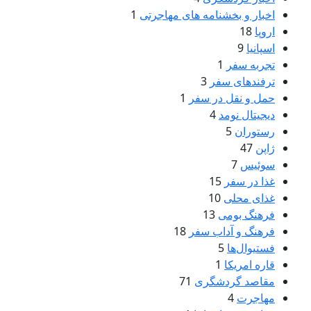
اخبار و بخشنامه های مهاجرتی
1
اروپا
18
اسپانیا
9
تجربه سفر
1
ترفندهای سفر
3
حمل و نقل در سفر
1
دیجیتال نومد
4
رستوران
5
ژاپن
47
سوئیس
7
غذا در سفر
15
غذای محلی
10
فرهنگ بومی
13
فرهنگ و آداب سفر
18
فستیوال‌ها
5
قاره امریکا
1
مقاصد گردشگری
71
مهاجرت
4