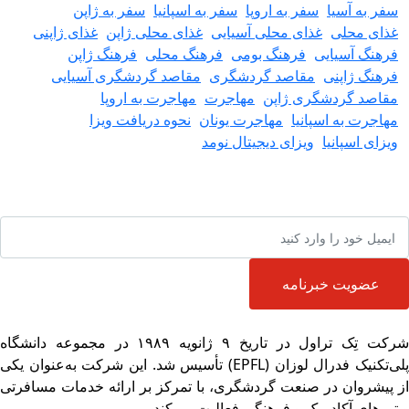
سفر به آسیا
سفر به اروپا
سفر به اسپانیا
سفر به ژاپن
غذای محلی
غذای محلی آسیایی
غذای محلی ژاپن
غذای ژاپنی
فرهنگ آسیایی
فرهنگ بومی
فرهنگ محلی
فرهنگ ژاپن
فرهنگ ژاپنی
مقاصد گردشگری
مقاصد گردشگری آسیایی
مقاصد گردشگری ژاپن
مهاجرت
مهاجرت به اروپا
مهاجرت به اسپانیا
مهاجرت یونان
نحوه دریافت ویزا
ویزای اسپانیا
ویزای دیجیتال نومد
 آخرین رویدادها باخبر شوید
عضویت خبرنامه
شرکت تِک تراول در تاریخ ۹ ژانویه ۱۹۸۹ در مجموعه دانشگاه
پلی‌تکنیک فدرال لوزان (EPFL) تأسیس شد. این شرکت به‌عنوان یکی
 پیشروان در صنعت گردشگری، با تمرکز بر ارائه خدمات مسافرتی
تورهای آکادمیک و فرهنگی فعالیت می‌کند.