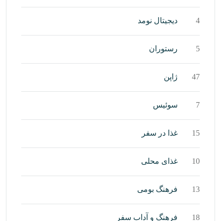
4
دیجیتال نومد
5
رستوران
47
ژاپن
7
سوئیس
15
غذا در سفر
10
غذای محلی
13
فرهنگ بومی
18
فرهنگ و آداب سفر