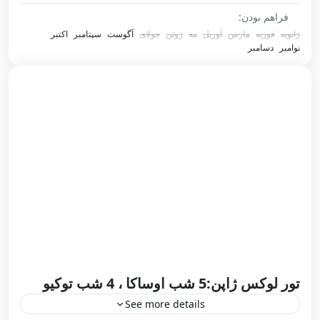
پکن
,
چنگدو
,
چین
,
ژانک جیاجی
,
شانگهای
,
گوانگژو
,
فراهم بودن:
گولین
ژانویه
فوریه
مارس
آوریل
مه
ژوئن
جولای
آگوست
سپتامبر
اکتبر
1 Person
نوامبر
دسامبر
تور لوکس ژاپن:5 شب اوساکا ، 4 شب توکیو
See more details