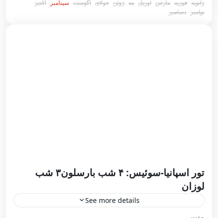
ژانویه
فوریه
مارس
آوریل
مه
ژوئن
جولای
آگوست
سپتامبر
اکتبر
نوامبر
دسامبر
تور اسپانیا-سوئیس: ۴ شب بارسلون۳ شب
لوزان
See more details
مدت
در حال ثبت نام