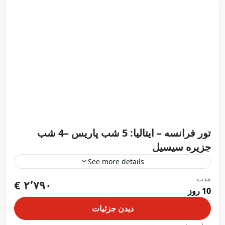
تور فرانسه – ایتالیا: 5 شب پاریس –4 شب
جزیره سیسیل
See more details
مدت
در حال ثبت نام
۲٬۷۹۰ €
10 روز
تور فرانسه – ایتالیا5 شب پاریس –4شب کاتانیا (جزیره
سیسیل)
دیدن جزئیات