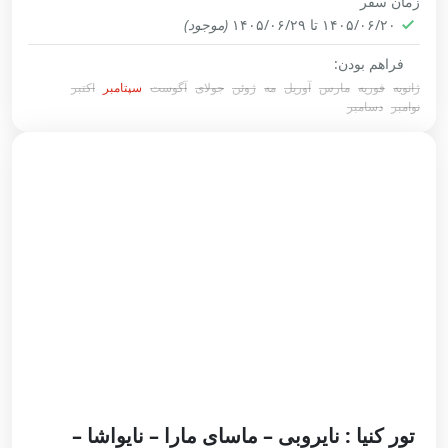
زمان سفر
پاریس
,
جزیره سیسیل
۱۴۰۵/۰۶/۲۰ تا ۱۴۰۵/۰۶/۲۹
(موجود)
1-20 People
فراهم بودن:
ژانویه
فوریه
مارس
آوریل
مه
ژوئن
جولای
آگوست
سپتامبر
اکتبر
نوامبر
دسامبر
تور کنیا : نایروبی – ماسای مارا – نایواشا –