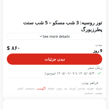
تور روسیه: 3 شب مسکو – 5 شب سنت
پطرزبورگ
See more details
مدت
در حال ثبت نام
۸۶۰ $
9 روز
سفر به مسکو و سنت پطرزبورگ، تجربه‌ای منحصربه‌فرد
از تاریخ، فرهنگ و شکوه معماری روسیه است. مسکو،
دیدن جزئیات
پایتخت پرجنب‌وجوش این کشور، با میدان سرخ، کاخ…
زمان سفر
۱۴۰۵/۰۵/۳۰ تا ۱۴۰۵/۰۶/۰۷
(موجود)
روسیه
,
سنت پترزبورگ
,
مسکو
1 Person
فراهم بودن:
ژانویه
فوریه
مارس
آوریل
مه
ژوئن
جولای
آگوست
سپتامبر
اکتبر
نوامبر
دسامبر