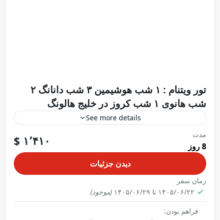
تور ویتنام : ۱ شب هوشیمین ۳ شب دانانگ ۲
شب هانوی ۱ شب کروز در خلیج هالونگ
See more details
مدت
در حال ثبت نام
۱٬۴۱۰ $
8 روز
سفر به ویتنام، سفری میان شهرهای پرجنب‌وجوش،
سواحل استوایی و شگفتی‌های طبیعی است. این مسیر از
دیدن جزئیات
هوشیمین، قلب اقتصادی و تاریخی کشور آغاز می‌شود،
زمان سفر
سپس…
۱۴۰۵/۰۶/۲۲ تا ۱۴۰۵/۰۶/۲۹
(موجود)
آسیا
,
دانانگ
,
هالونگ
,
هانوی
,
هوشیمین
,
ویتنام
1 Person
فراهم بودن: