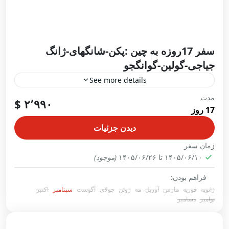
سفر 17روزه به چین :پکن-شانگهای-ژانگ
جیاجی-گولین-گوانگجو
See more details
مدت
در حال ثبت نام
۲٬۹۹۰ $
17 روز
4 شب پکن –4شب شانگهای – 3 شب ژانگ جیاجی –3شب
گولین – 2 شب گوانگژو
دیدن جزئیات
زمان سفر
پکن
,
چین
,
ژانک جیاجی
,
شانگهای
,
گوانگژو
,
گولین
۱۴۰۵/۰۶/۱۰ تا ۱۴۰۵/۰۶/۲۶
(موجود)
1 Person
فراهم بودن:
ژانویه
فوریه
مارس
آوریل
مه
ژوئن
جولای
آگوست
سپتامبر
اکتبر
نوامبر
دسامبر