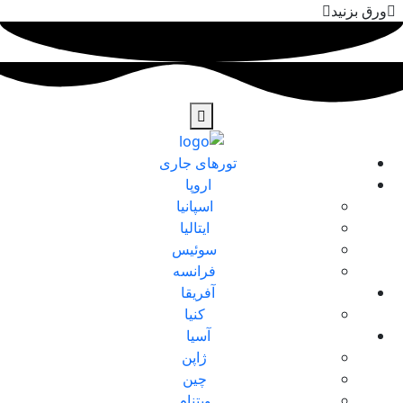
ورق بزنید
تورهای جاری
اروپا
اسپانیا
ایتالیا
سوئیس
فرانسه
آفریقا
کنیا
آسیا
ژاپن
چین
ویتنام