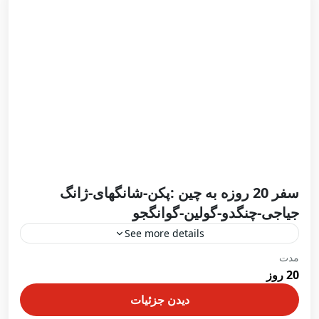
سفر 20 روزه به چین :پکن-شانگهای-ژانگ
جیاجی-چنگدو-گولین-گوانگجو
See more details
مدت
در حال ثبت نام
20 روز
4 شب پکن –4شب شانگهای – 3 شب ژانگ جیاجی – 3شب
چنگدو – 3شب گولین – 2 شب گوانگژو
دیدن جزئیات