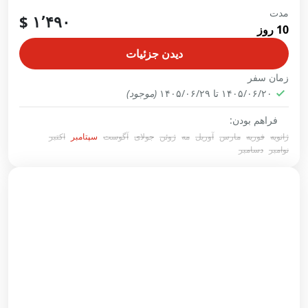
مدت
در حال ثبت نام
۱٬۴۹۰ $
10 روز
4 شب پکن – 2 شب هانگژو – 3شب شانگهای
دیدن جزئیات
پکن
,
چین
,
شانگهای
,
هانگژو
زمان سفر
1 Person
۱۴۰۵/۰۶/۲۰ تا ۱۴۰۵/۰۶/۲۹
(موجود)
فراهم بودن:
ژانویه
فوریه
مارس
آوریل
مه
ژوئن
جولای
آگوست
سپتامبر
اکتبر
نوامبر
دسامبر