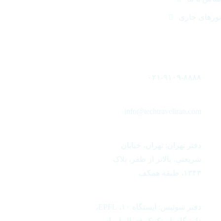
رهای جاری
اس با ما
۰۲۱-۹۱۰۹-۸۸۸۸
info@techtraveliran.com
دفتر تهران: تهران، خیابان
شریعتی، بالاتر از ظفر، پلاک
۱۳۴۳، طبقه همکف
دفتر سوئیس: ایستگاه ۱۰، EPFL،
دانشگاه پلی‌تکنیک فدرال لوزان،