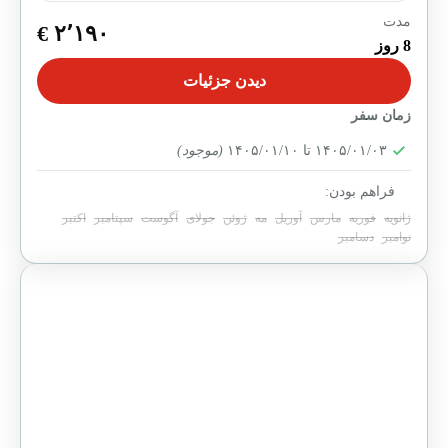
مدت
پایان یافته
۲٬۱۹۰ €
8 روز
تور ۸روزه پاریس و رم، ترکیبی کم‌نظیر از هنر، تاریخ و
دیدن جزئیات
سبک زندگی اصیل اروپایی است. این برنامه با اقامت در
هتل‌های ۴ ستاره و...
زمان سفر
ایتالیا
,
پاریس
,
رم
,
فرانسه
۱۴۰۵/۰۱/۰۳ تا ۱۴۰۵/۰۱/۱۰
(موجود)
15-20 People
فراهم بودن:
ژانویه
فوریه
مارس
آوریل
مه
ژوئن
جولای
آگوست
سپتامبر
اکتبر
نوامبر
دسامبر