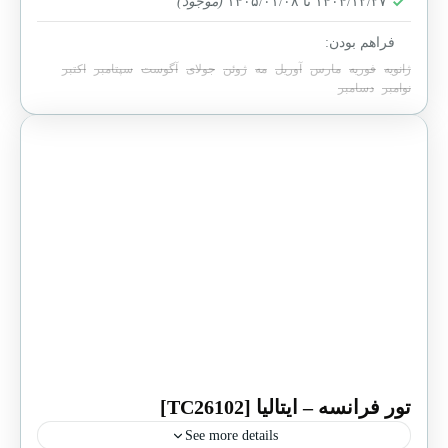
۱۴۰۴/۱۲/۲۷ تا ۱۴۰۵/۰۱/۰۸
(موجود)
15-20 People
فراهم بودن:
ژانویه
فوریه
مارس
آوریل
مه
ژوئن
جولای
آگوست
سپتامبر
اکتبر
نوامبر
دسامبر
تور فرانسه – ایتالیا [TC26102]
See more details