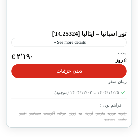
تور اسپانیا – ایتالیا [TC25324]
See more details
مدت
پایان یافته
۲٬۱۹۰ €
8 روز
سفری که از خیابان‌های پرشور بارسلون آغاز می‌شود و
دیدن جزئیات
در دل رم افسانه‌ای به اوج می‌رسد. این تور برای
مسافرانی طراحی شده که می‌خواهند اروپا...
زمان سفر
اسپانیا
,
ایتالیا
,
بارسلون
,
رم
۱۴۰۴/۱۱/۲۵ تا ۱۴۰۴/۱۲/۰۲
(موجود)
15-20 People
فراهم بودن:
ژانویه
فوریه
مارس
آوریل
مه
ژوئن
جولای
آگوست
سپتامبر
اکتبر
نوامبر
دسامبر