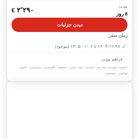
مدت
پایان یافته
۲٬۲۹۰ €
8 روز
تور یونان و ایتالیا یک سفر ۸ روزه فرهنگی به دو مقصد
دیدن جزئیات
تاریخی شاخص اروپا است که با تمرکز بر تمدن، معماری
و سبک زندگی...
زمان سفر
آتن
,
رم
۱۴۰۴/۱۲/۲۸ تا ۱۴۰۵/۰۱/۰۶
(موجود)
1 Person
فراهم بودن:
ژانویه
فوریه
مارس
آوریل
مه
ژوئن
جولای
آگوست
سپتامبر
اکتبر
نوامبر
دسامبر