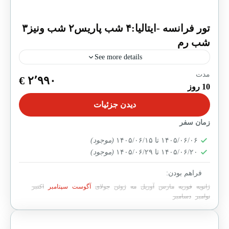
تور فرانسه -ایتالیا:۴ شب پاریس۲ شب ونیز۳
شب رم
See more details
مدت
در حال ثبت نام
۲٬۹۹۰ €
10 روز
تور ۱۰روزه پاریس، ونیز و رم، ترکیبی کم‌نظیر از هنر،
دیدن جزئیات
تاریخ و سبک زندگی اصیل اروپایی است. این برنامه با
اقامت در هتل‌های ۴ ستاره...
زمان سفر
پاریس
,
رم
,
ونیز
۱۴۰۵/۰۶/۰۶ تا ۱۴۰۵/۰۶/۱۵
(موجود)
مناسب برای همه
۱۴۰۵/۰۶/۲۰ تا ۱۴۰۵/۰۶/۲۹
(موجود)
1 Person
فراهم بودن:
ژانویه
فوریه
مارس
آوریل
مه
ژوئن
جولای
آگوست
سپتامبر
اکتبر
نوامبر
دسامبر