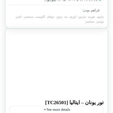
1 Person
فراهم بودن:
ژانویه
فوریه
مارس
آوریل
مه
ژوئن
جولای
آگوست
سپتامبر
اکتبر
نوامبر
دسامبر
تور یونان – ایتالیا [TC26501]
See more details