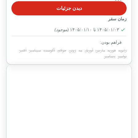
تور ۸روزه پاریس و رم، ترکیبی کم‌نظیر از هنر، تاریخ و
دیدن جزئیات
سبک زندگی اصیل اروپایی است. این برنامه با اقامت در
هتل‌های ۴ ستاره و...
زمان سفر
ایتالیا
,
پاریس
,
رم
,
فرانسه
۱۴۰۵/۰۱/۰۳ تا ۱۴۰۵/۰۱/۱۰
(موجود)
15-20 People
فراهم بودن:
ژانویه
فوریه
مارس
آوریل
مه
ژوئن
جولای
آگوست
سپتامبر
اکتبر
نوامبر
دسامبر