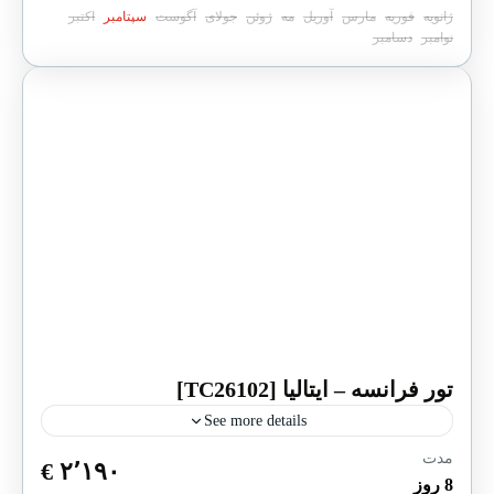
ژانویه
فوریه
مارس
آوریل
مه
ژوئن
جولای
آگوست
سپتامبر
اکتبر
نوامبر
دسامبر
تور فرانسه – ایتالیا [TC26102]
See more details
مدت
پایان یافته
۲٬۱۹۰ €
8 روز