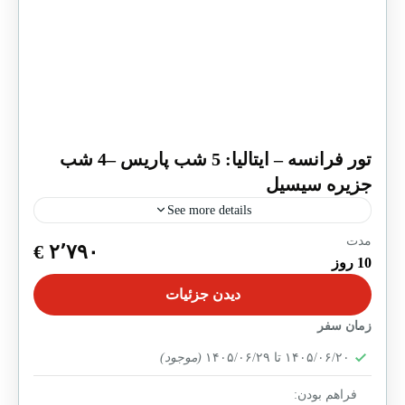
تور فرانسه – ایتالیا: 5 شب پاریس –4 شب
جزیره سیسیل
See more details
مدت
در حال ثبت نام
۲٬۷۹۰ €
10 روز
تور فرانسه – ایتالیا5 شب پاریس –4شب کاتانیا (جزیره
سیسیل)
دیدن جزئیات
زمان سفر
پاریس
,
جزیره سیسیل
1-20 People
۱۴۰۵/۰۶/۲۰ تا ۱۴۰۵/۰۶/۲۹
(موجود)
فراهم بودن: